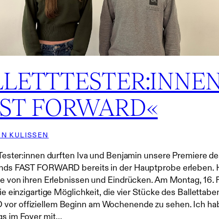
LLETTTESTER:INNE
AST FORWARD«
EN KULISSEN
tTester:innen durften Iva und Benjamin unsere Premiere d
ends FAST FORWARD bereits in der Hauptprobe erleben. 
ie von ihren Erlebnissen und Eindrücken. Am Montag, 16. 
die einzigartige Möglichkeit, die vier Stücke des Ballettab
or offiziellem Beginn am Wochenende zu sehen. Ich ha
gs im Foyer mit…