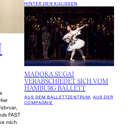
HINTER DEN KULISSEN
N
MADOKA SUGAI
VERABSCHIEDET SICH VOM
HAMBURG BALLETT
es
AUS DEM BALLETTZENTRUM
, 
AUS DER
Hier
COMPAGNIE
Februar,
ends FAST
be mich