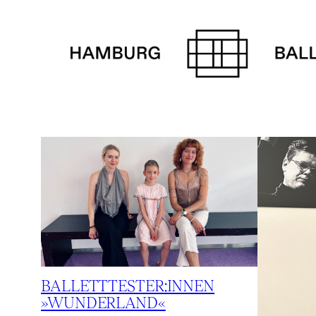
Zum
Inhalt
springen
BALLETTTESTER:INNEN
»WUNDERLAND«