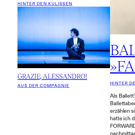
HINTER DEN KULISSEN
BA
»F
GRAZIE, ALESSANDRO!
HINTER D
AUS DER COMPAGNIE
Als Ballet
Ballettab
erzählen s
hatte ich 
FORWARD v
nachmitta