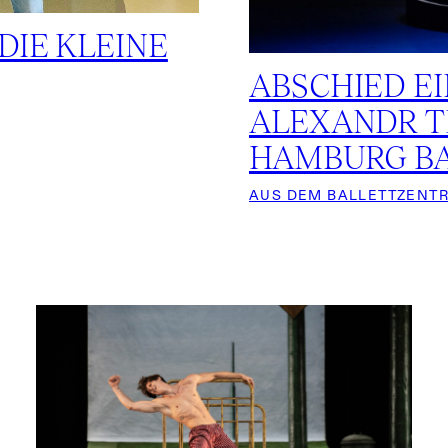
DIE KLEINE
ABSCHIED E
ALEXANDR T
HAMBURG B
AUS DEM BALLETTZENT