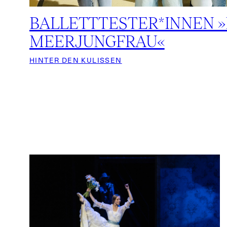
BALLETTTESTER*INNEN »
MEERJUNGFRAU«
HINTER DEN KULISSEN