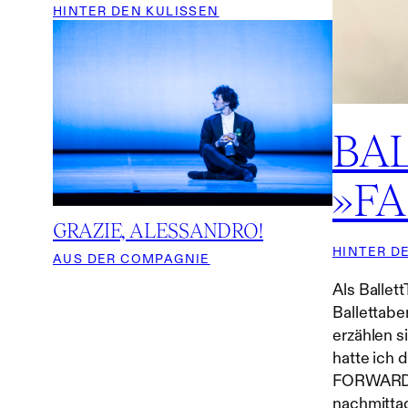
HINTER DEN KULISSEN
BA
»F
GRAZIE, ALESSANDRO!
HINTER D
AUS DER COMPAGNIE
Als Ballet
Ballettab
erzählen s
hatte ich 
FORWARD v
nachmitta