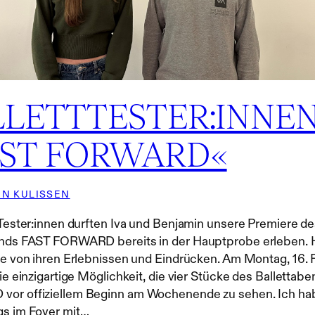
LLETTTESTER:INNE
AST FORWARD«
EN KULISSEN
tTester:innen durften Iva und Benjamin unsere Premiere d
ends FAST FORWARD bereits in der Hauptprobe erleben. 
ie von ihren Erlebnissen und Eindrücken. Am Montag, 16. 
die einzigartige Möglichkeit, die vier Stücke des Ballettab
or offiziellem Beginn am Wochenende zu sehen. Ich ha
gs im Foyer mit…