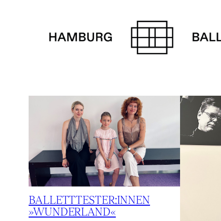
Zum
Inhalt
springen
BALLETTTESTER:INNEN
»WUNDERLAND«