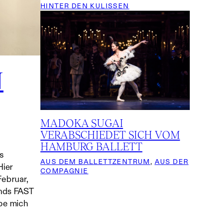
HINTER DEN KULISSEN
N
MADOKA SUGAI
VERABSCHIEDET SICH VOM
HAMBURG BALLETT
es
AUS DEM BALLETTZENTRUM
, 
AUS DER
Hier
COMPAGNIE
Februar,
ends FAST
be mich