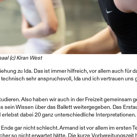
aal (c) Kiran West
ung zu Ida. Das ist immer hilfreich, vor allem auch für da
und technisch sehr anspruchsvoll, Ida und ich vertrauen uns
studieren. Also haben wir auch in der Freizeit gemeinsam 
ns sein Wissen über das Ballett weitergegeben. Das Ersta
 erlebst dabei 20 ganz unterschiedliche Interpretatione
Ende gar nicht schlecht. Armand ist vor allem im ersten T
icher so nicht erwartet hätte. Die kurze Vorbereitungszeit 