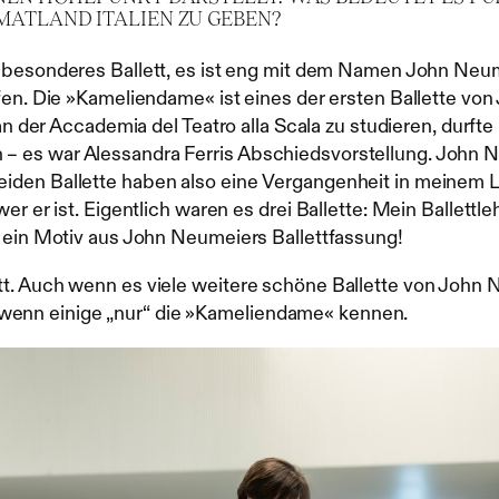
MATLAND ITALIEN ZU GEBEN?
 besonderes Ballett, es ist eng mit dem Namen John Neu
n. Die »Kameliendame« ist eines der ersten Ballette von J
an der Accademia del Teatro alla Scala zu studieren, durft
es war Alessandra Ferris Abschiedsvorstellung. John Neu
eiden Ballette haben also eine Vergangenheit in meine
 er ist. Eigentlich waren es drei Ballette: Mein Ballettle
 ein Motiv aus John Neumeiers Ballettfassung!
. Auch wenn es viele weitere schöne Ballette von John N
g, wenn einige „nur“ die »Kameliendame« kennen.