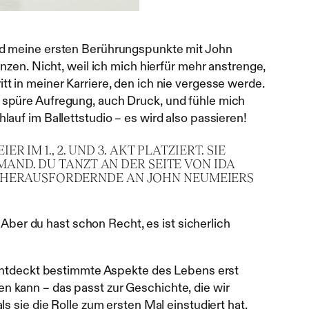
und meine ersten Berührungspunkte mit John
nzen. Nicht, weil ich mich hierfür mehr anstrenge,
t in meiner Karriere, den ich nie vergesse werde.
 spüre Aufregung, auch Druck, und fühle mich
auf im Ballettstudio – es wird also passieren!
M 1., 2. UND 3. AKT PLATZIERT. SIE
AND. DU TANZT AN DER SEITE VON IDA
DAS HERAUSFORDERNDE AN JOHN NEUMEIERS
 Aber du hast schon Recht, es ist sicherlich
r entdeckt bestimmte Aspekte des Lebens erst
hren kann – das passt zur Geschichte, die wir
s sie die Rolle zum ersten Mal einstudiert hat.