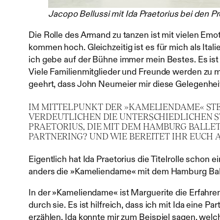
Jacopo Bellussi mit Ida Praetorius bei den Pr
Die Rolle des Armand zu tanzen ist mit vielen E
kommen hoch. Gleichzeitig ist es für mich als Ital
ich gebe auf der Bühne immer mein Bestes. Es ist 
Viele Familienmitglieder und Freunde werden zu m
geehrt, dass John Neumeier mir diese Gelegenheit 
IM MITTELPUNKT DER »KAMELIENDAME« STEHEN
VERDEUTLICHEN DIE UNTERSCHIEDLICHEN ST
PRAETORIUS, DIE MIT DEM HAMBURG BALLET
PARTNERING? UND WIE BEREITET IHR EUCH
Eigentlich hat Ida Praetorius die Titelrolle schon
anders die »Kameliendame« mit dem Hamburg Ballet
In der »Kameliendame« ist Marguerite die Erfahre
durch sie. Es ist hilfreich, dass ich mit Ida eine 
erzählen. Ida konnte mir zum Beispiel sagen, welch