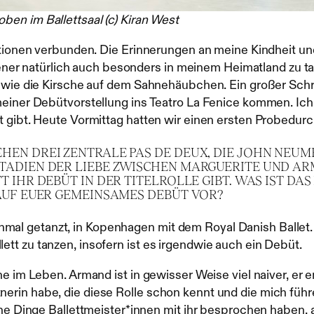
oben im Ballettsaal (c) Kiran West
motionen verbunden. Die Erinnerungen an meine Kindheit 
iener natürlich auch besonders in meinem Heimatland zu ta
wie die Kirsche auf dem Sahnehäubchen. Ein großer Schrit
einer Debütvorstellung ins Teatro La Fenice kommen. Ich
gibt. Heute Vormittag hatten wir einen ersten Probedurchl
 DREI ZENTRALE PAS DE DEUX, DIE JOHN NEUMEIER I
ADIEN DER LIEBE ZWISCHEN MARGUERITE UND ARM
T IHR DEBÜT IN DER TITELROLLE GIBT. WAS IST 
 AUF EUER GEMEINSAMES DEBÜT VOR?
 einmal getanzt, in Kopenhagen mit dem Royal Danish Ballet.
t zu tanzen, insofern ist es irgendwie auch ein Debüt.
ne im Leben. Armand ist in gewisser Weise viel naiver, e
Partnerin habe, die diese Rolle schon kennt und die mich fü
e Dinge Ballettmeister*innen mit ihr besprochen haben, al