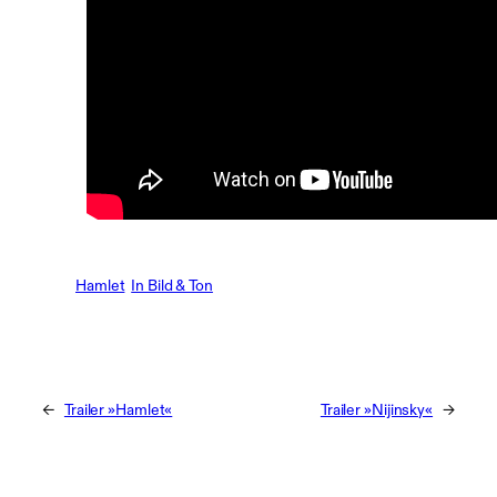
Hamlet
In Bild & Ton
←
Trailer »Hamlet«
Trailer »Nijinsky«
→