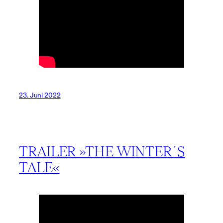
23. Juni 2022
TRAILER »THE WINTER´S
TALE«