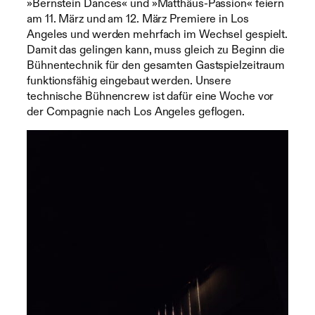
»Bernstein Dances« und »Matthäus-Passion« feiern
am 11. März und am 12. März Premiere in Los
Angeles und werden mehrfach im Wechsel gespielt.
Damit das gelingen kann, muss gleich zu Beginn die
Bühnentechnik für den gesamten Gastspielzeitraum
funktionsfähig eingebaut werden. Unsere
technische Bühnencrew ist dafür eine Woche vor
der Compagnie nach Los Angeles geflogen.