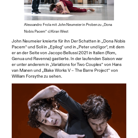
Alessandro Frola mit John Neumeier in Proben zu „Dona
Nobis Pacem“ c) Kiran West
John Neumeier kreierte für ihn Der Schatten in „Dona Nobis
Pacem“ und Soli in „Epilog“ und in „Peter und Igor“, mit dem
er an der Seite von Jacopo Bellussi 2021 in Italien (Rom,
Genua und Ravenna) gastierte. In der laufenden Saison war
er unter anderem in „Variations for Two Couples“ von Hans
van Manen und „Blake Works V – The Barre Project“ von
William Forsythe zu sehen.