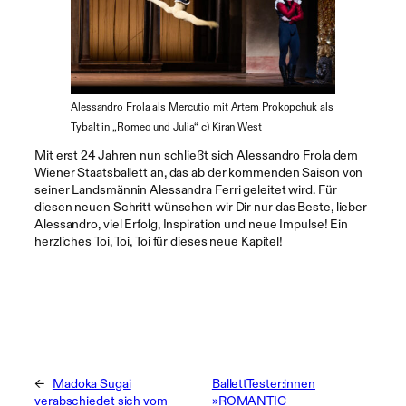
Alessandro Frola als Mercutio mit Artem Prokopchuk als
Tybalt in „Romeo und Julia“ c) Kiran West
Mit erst 24 Jahren nun schließt sich Alessandro Frola dem
Wiener Staatsballett an, das ab der kommenden Saison von
seiner Landsmännin Alessandra Ferri geleitet wird. Für
diesen neuen Schritt wünschen wir Dir nur das Beste, lieber
Alessandro, viel Erfolg, Inspiration und neue Impulse! Ein
herzliches Toi, Toi, Toi für dieses neue Kapitel!
←
Madoka Sugai
BallettTester:innen
verabschiedet sich vom
»ROMANTIC