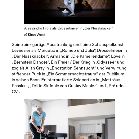
Alessandro Frola als Drosselmeier in „Der Nussknacker“
c) Kiran West
Seine einzigartige Ausstrahlung und feine Schauspielkunst
bewies er als Mercutio in „Romeo und Julia“, Drosselmeier in
„Der Nussknacker“, Armand in „Die Kameliendame“, Love in
„Bernstein Dances“, Ein Freier / Der Krieg in „Odyssee“ und
zog als Allan Gray in „Endstation Sehnsucht“ und Verwirrung
stiftender Puck in „Ein Sommernachtstraum“ das Publikum
in seinen Bann. Er interpretierte Solopartien in „Matthäus-
Passion“, „Dritte Sinfonie von Gustav Mahler“ und „Préludes
CV“.