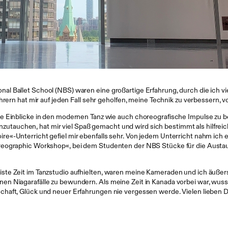
l Ballet School (NBS) waren eine großartige Erfahrung, durch die ich vi
rern hat mir auf jeden Fall sehr geholfen, meine Technik zu verbessern, vo
ue Einblicke in den modernen Tanz wie auch choreografische Impulse zu
einzutauchen, hat mir viel Spaß gemacht und wird sich bestimmt als hilfrei
e«-Unterricht gefiel mir ebenfalls sehr. Von jedem Unterricht nahm ich 
reographic Workshop«, bei dem Studenten der NBS Stücke für die Austaus
te Zeit im Tanzstudio aufhielten, waren meine Kameraden und ich äußerst
n Niagarafälle zu bewundern. Als meine Zeit in Kanada vorbei war, wusste
aft, Glück und neuer Erfahrungen nie vergessen werde. Vielen lieben Dank