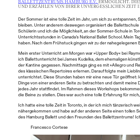
BALLETTZENTRUMS HAMBURG E.V.
ERMÖGLICHT. DIE
UND ERZÄHLEN VON IHRER UNVERGESSLICHEN ZEIT 
Der Sommer ist eine tolle Zeit im Jahr, um sich zu entspannen, 
bleiben. Unter anderem deswegen organisiert die Ballettschule
Schülerin und ich die Möglichkeit, an der Sommer-Schule in Tor
Unterrichtsstunden in Canada’s National Ballet School. Mein Ta
haben. Nach dem Frühstuck gingen wir zu der nahegelegenen Bal
Mein erster Unterricht am Morgen war »Upper Body« bei Raymo
ich Ballettunterricht bei James Kudelka, dem ehemaligen künstl
der Kantine gegessen. Nachmittags ging es mit »Allegro und Re
des klassischen Repertoires erlernen. Darauf folgte mein Lie
unterrichtet. Diese Stunden haben mir eine neue Tür geöffnet: 
Dinge von einer anderen Seite zu betrachten und damit meine 
jedes Jahr stattfindet. Im Rahmen dieses Workshops bekommen S
die Beine zu stellen. Dies war auch eine tolle Erfahrung für mich,
Ich hatte eine tolle Zeit in Toronto, in der ich mich tänzerisch
nähergekommen und habe auf der anderen Seite einen tollen So
des Hamburg Ballett und den Freunden des Ballettzentrums! Ich
Francesco Cortese