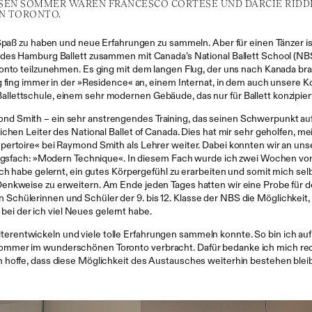
SEN SOMMER WAREN FRANCESCO CORTESE UND DARCIE RIDDE
IN TORONTO.
Spaß zu haben und neue Erfahrungen zu sammeln. Aber für einen Tänzer ist 
 des Hamburg Ballett zusammen mit Canada’s National Ballett School (NBS
onto teilzunehmen. Es ging mit dem langen Flug, der uns nach Kanada brac
g fing immer in der »Residence« an, einem Internat, in dem auch unsere 
lettschule, einem sehr modernen Gebäude, das nur für Ballett konzipier
nd Smith – ein sehr anstrengendes Training, das seinen Schwerpunkt au
ichen Leiter des National Ballet of Canada. Dies hat mir sehr geholfen, m
pertoire« bei Raymond Smith als Lehrer weiter. Dabei konnten wir an uns
blingsfach: »Modern Technique«. In diesem Fach wurde ich zwei Wochen 
Ich habe gelernt, ein gutes Körpergefühl zu erarbeiten und somit mich se
Denkweise zu erweitern. Am Ende jeden Tages hatten wir eine Probe für
chülerinnen und Schüler der 9. bis 12. Klasse der NBS die Möglichkeit, 
 bei der ich viel Neues gelernt habe.
 weiterentwickeln und viele tolle Erfahrungen sammeln konnte. So bin ich au
mmer im wunderschönen Toronto verbracht. Dafür bedanke ich mich recht
 hoffe, dass diese Möglichkeit des Austausches weiterhin bestehen blei