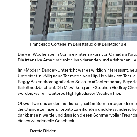
Francesco Cortese im Ballettstudio © Ballettschule
Die vier Wochen beim Sommer-Intensivkurs von Canada´s Nationa
Die intensive Arbeit mit solch inspirierenden und erfahrenen Leh
Im »Modern Dance«-Unterricht war es wirklich interessant, ne
Unterricht in völlig neue Tanzarten, von Hip-Hop bis Jazz-Tanz, 
Peggy Baker choreografierten Solos im »Contemporary Repertoir
Ballettnotizbuch auf. Die Mitwirkung am »Stephen Godfrey Cho
werden, war ein weiteres Highlight dieser Wochen hier.
Obwohl wir uns an den herrlichen, heißen Sommertagen die meis
die Chance zu haben, Toronto zu erkunden und die wunderschöne
dankbar sein werde und dass ich diesen Sommer voller Freundsch
dieses wundervolle Geschenk!
Darcie Ridder