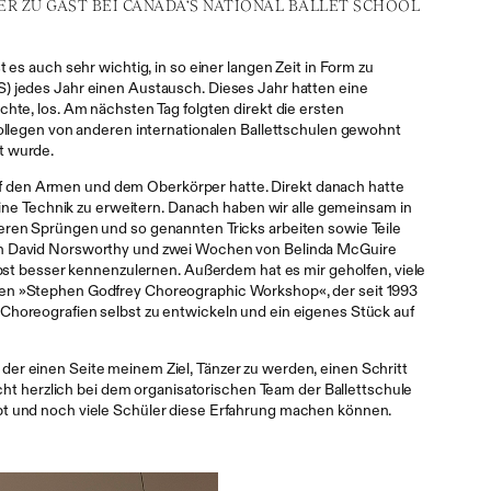
R ZU GAST BEI CANADA‘S NATIONAL BALLET SCHOOL
es auch sehr wichtig, in so einer langen Zeit in Form zu
) jedes Jahr einen Austausch. Dieses Jahr hatten eine
hte, los. Am nächsten Tag folgten direkt die ersten
Kollegen von anderen internationalen Ballettschulen gewohnt
t wurde.
f den Armen und dem Oberkörper hatte. Direkt danach hatte
eine Technik zu erweitern. Danach haben wir alle gemeinsam in
eren Sprüngen und so genannten Tricks arbeiten sowie Teile
von David Norsworthy und zwei Wochen von Belinda McGuire
lbst besser kennenzulernen. Außerdem hat es mir geholfen, viele
 den »Stephen Godfrey Choreographic Workshop«, der seit 1993
Choreografien selbst zu entwickeln und ein eigenes Stück auf
f der einen Seite meinem Ziel, Tänzer zu werden, einen Schritt
 herzlich bei dem organisatorischen Team der Ballettschule
bt und noch viele Schüler diese Erfahrung machen können.