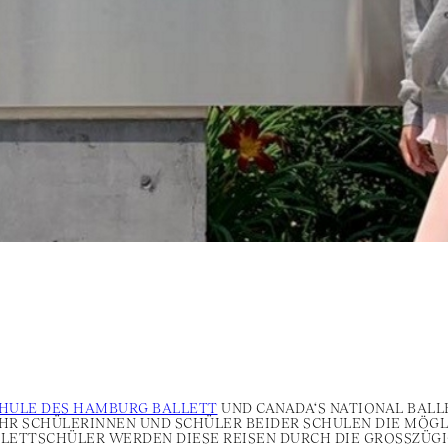
HULE DES HAMBURG BALLETT
UND CANADA‘S NATIONAL BALL
R SCHÜLERINNEN UND SCHÜLER BEIDER SCHULEN DIE MÖGLI
LETTSCHÜLER WERDEN DIESE REISEN DURCH DIE GROSSZÜGI