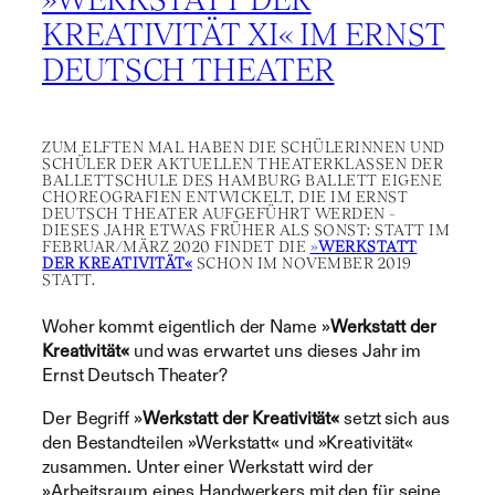
KREATIVITÄT XI« IM ERNST
DEUTSCH THEATER
ZUM ELFTEN MAL HABEN DIE SCHÜLERINNEN UND
SCHÜLER DER AKTUELLEN THEATERKLASSEN DER
BALLETTSCHULE DES HAMBURG BALLETT EIGENE
CHOREOGRAFIEN ENTWICKELT, DIE IM ERNST
DEUTSCH THEATER AUFGEFÜHRT WERDEN –
DIESES JAHR ETWAS FRÜHER ALS SONST: STATT IM
FEBRUAR/MÄRZ 2020 FINDET DIE
»
WERKSTATT
DER KREATIVITÄT«
SCHON IM NOVEMBER 2019
STATT.
Woher kommt eigentlich der Name »
Werkstatt der
Kreativität«
und was erwartet uns dieses Jahr im
Ernst Deutsch Theater?
Der Begriff »
Werkstatt der Kreativität«
setzt sich aus
den Bestandteilen »Werkstatt« und »Kreativität«
zusammen. Unter einer Werkstatt wird der
»Arbeitsraum eines Handwerkers mit den für seine