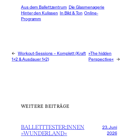
Aus dem Ballettzentrum
Die Glasmenagerie
Hinter den Kulissen
In Bild & Ton
Online-
Programm
←
Workout-Sessions – Komplett (Kraft
»The hidden
1+2 & Ausdauer 1+2)
Perspective«
→
WEITERE BEITRÄGE
BALLETTTESTER:INNEN
23. Juni
»WUNDERLAND«
2026