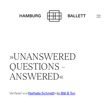
Zum
Inhalt
springen
»UNANSWERED
QUESTIONS –
ANSWERED«
Verfasst von
Nathalia Schmidt
in
In Bild & Ton