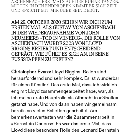
ASCHENBACH ERSTMALS AUF DER BÜHNE TANZEN.
MITTEN IN DEN ENDPROBEN NIMMT ER SICH ZEIT
UND SPRICHT MIT MIR ÜBER SEIN DEBÜT:
AM 29. OKTOBER 2020 SEHEN WIR DICH ZUM
ERSTEN MAL ALS GUSTAV VON ASCHENBACH
IN DER WIEDERAUFNAHME VON JOHN
NEUMEIERS »TOD IN VENEDIG«. DIE ROLLE VON
ASCHENBACH WURDE 2003 VON LLOYD
RIGGINS KREIERT UND ENTSCHEIDEND
GEPRÄGT. WIE FÜHLT ES SICH AN, IN SEINE
FUSSSTAPFEN ZU TRETEN?
Christopher Evans:
Lloyd Riggins‘ Rollen sind
herausfordernd und sehr komplex. Es ist wunderbar
für einen Künstler! Das erste Mal, dass ich wirklich
eng mit Lloyd zusammengearbeitet habe, war, als
ich meine erste Hauptrolle als Albrecht in »Giselle«
getanzt habe. Und von da an haben wir gemeinsam
bereits an vielen Balletten gearbeitet. Am
bemerkenswertesten war die Zusammenarbeit in
»Bernstein Dances«! Es war das erste Mal, dass
Lloyd diese besondere Rolle des Leonard Bernstein