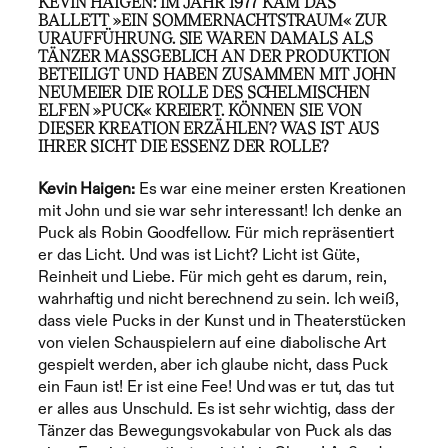
KEVIN HAIGEN: IM JAHR 1977 KAM DAS
BALLETT
»
EIN SOMMERNACHTSTRAUM
«
ZUR
URAUFFÜHRUNG. SIE WAREN DAMALS ALS
TÄNZER MASSGEBLICH AN DER PRODUKTION B
ETEILIGT UND HABEN ZUSAMMEN MIT JOHN N
EUMEIER DIE ROLLE DES SCHELMISCHEN E
LFEN
»
PUCK
«
KREIERT. KÖNNEN SIE VON
DIESER KREATION ERZÄHLEN? WAS IST AUS
IHRER SICHT DIE ESSENZ DER ROLLE?
Kevin Haigen:
Es war eine meiner ersten Kreationen
mit John und sie war sehr interessant! Ich denke an
Puck als Robin Goodfellow. Für mich repräsentiert
er das Licht. Und was ist Licht? Licht ist Güte,
Reinheit und Liebe. Für mich geht es darum, rein,
wahrhaftig und nicht berechnend zu sein. Ich weiß,
dass viele Pucks in der Kunst und in Theaterstücken
von vielen Schauspielern auf eine diabolische Art
gespielt werden, aber ich glaube nicht, dass Puck
ein Faun ist! Er ist eine Fee! Und was er tut, das tut
er alles aus Unschuld. Es ist sehr wichtig, dass der
Tänzer das Bewegungsvokabular von Puck als das