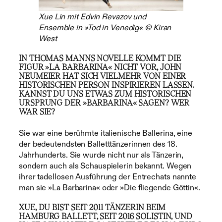
Xue Lin mit Edvin Revazov und
Ensemble in »Tod in Venedig« © Kiran
West
IN THOMAS MANNS NOVELLE KOMMT DIE
FIGUR »LA BARBARINA« NICHT VOR, JOHN
NEUMEIER HAT SICH VIELMEHR VON EINER
HISTORISCHEN PERSON INSPIRIEREN LASSEN.
KANNST DU UNS ETWAS ZUM HISTORISCHEN
URSPRUNG DER »BARBARINA« SAGEN? WER
WAR SIE?
Sie war eine berühmte italienische Ballerina, eine
der bedeutendsten Balletttänzerinnen des 18.
Jahrhunderts. Sie wurde nicht nur als Tänzerin,
sondern auch als Schauspielerin bekannt. Wegen
ihrer tadellosen Ausführung der Entrechats nannte
man sie »La Barbarina« oder »Die fliegende Göttin«.
XUE, DU BIST SEIT 2011 TÄNZERIN BEIM
HAMBURG BALLETT, SEIT 2016 SOLISTIN, UND