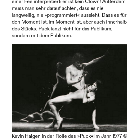
einer Fee interpretiert: er ist kein Clown! Außerdem
muss man sehr darauf achten, dass es nie
langweilig, nie »programmiert« aussieht. Dass es für
den Moment ist, im Moment ist, aber auch innerhalb
des Stücks. Puck tanzt nicht für das Publikum,
sondern mit dem Publikum.
Kevin Haigen in der Rolle des »Puck
«
im Jahr 1977 ©