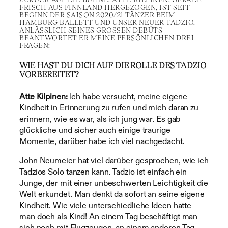
FRISCH AUS FINNLAND HERGEZOGEN, IST SEIT
BEGINN DER SAISON 2020/21 TÄNZER BEIM
HAMBURG BALLETT UND UNSER NEUER TADZIO.
ANLÄSSLICH SEINES GROSSEN DEBÜTS B
EANTWORTET ER MEINE PERSÖNLICHEN DREI F
RAGEN:
WIE HAST DU DICH AUF DIE ROLLE DES TADZIO
VORBEREITET?
Atte Kilpinen:
Ich habe versucht, meine eigene
Kindheit in Erinnerung zu rufen und mich daran zu
erinnern, wie es war, als ich jung war. Es gab
glückliche und sicher auch einige traurige
Momente, darüber habe ich viel nachgedacht.
John Neumeier hat viel darüber gesprochen, wie ich
Tadzios Solo tanzen kann. Tadzio ist einfach ein
Junge, der mit einer unbeschwerten Leichtigkeit die
Welt erkundet. Man denkt da sofort an seine eigene
Kindheit. Wie viele unterschiedliche Ideen hatte
man doch als Kind! An einem Tag beschäftigt man
sich noch mit Flugzeugen, an einem anderen Tag