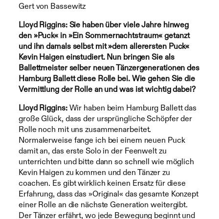
Gert von Bassewitz
Lloyd Riggins: Sie haben über viele Jahre hinweg
den
»
Puck
«
in
»
Ein Sommernachtstraum
«
getanzt
und ihn damals selbst mit
»
dem allerersten Puck
«
Kevin Haigen einstudiert. Nun bringen Sie als
Ballettmeister selber neuen Tänzergenerationen des
Hamburg Ballett diese Rolle bei. Wie gehen Sie die
Vermittlung der Rolle an und was ist wichtig dabei
?
Lloyd Riggins:
Wir haben beim Hamburg Ballett das
große Glück, dass der ursprüngliche Schöpfer der
Rolle noch mit uns zusammenarbeitet.
Normalerweise fange ich bei einem neuen Puck
damit an, das erste Solo in der Feenwelt zu
unterrichten und bitte dann so schnell wie möglich
Kevin Haigen zu kommen und den Tänzer zu
coachen. Es gibt wirklich keinen Ersatz für diese
Erfahrung, dass das »Original« das gesamte Konzept
einer Rolle an die nächste Generation weitergibt.
Der Tänzer erfährt, wo jede Bewegung beginnt und