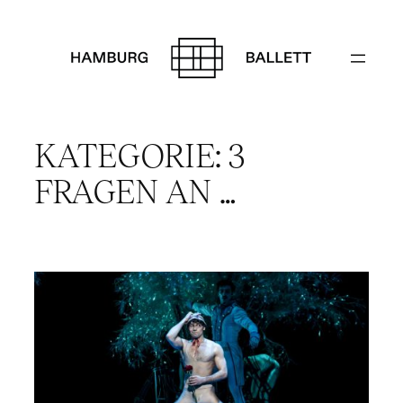
Zum
Inhalt
springen
KATEGORIE:
3
FRAGEN AN …