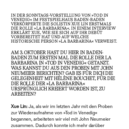
IN DER SONNTAGS-VORSTELLUNG VON »TOD IN
VENEDIG« IM FESTSPIELHAUS BADEN-BADEN
VERKÖRPERTE DIE SOLISTIN XUE LIN ERSTMALS
DIE ROLLE »LA BARBARINA«. IN EINEM INTERVIEW
ERKLÄRT XUE, WIE SIE SICH AUF IHR DEBÜT
VORBEREITET HAT UND AUF WELCHE
HISTORISCHE PERSON »LA BARBARINA« VERWEIST.
AM 3. OKTOBER HAST DU HIER IN BADEN-
BADEN ZUM ERSTEN MAL DIE ROLLE DER LA
BARBARINA IN »TOD IN VENEDIG« GETANZT.
WAS KANNST DU AUS DEN PROBEN MIT JOHN
NEUMEIER BERICHTEN? GAB ES FÜR DICH DIE
GELEGENHEIT MIT HÉLÈNE BOUCHET, FÜR DIE
DIE ROLLE DER »LA BARBARINA«
URSPRÜNGLICH KREIERT WORDEN IST, ZU
ARBEITEN?
Xue Lin:
Ja, als wir im letzten Jahr mit den Proben
zur Wiederaufnahme von »Tod in Venedig«
begannen, arbeiteten wir viel mit John Neumeier
zusammen. Dadurch konnte ich mehr darüber