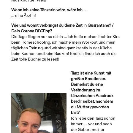
Wenn ich keine Tänzerin wäre, wäre ich …
… eine Ärztin!
Wie und womit verbringst du deine Zeit in Quarantäne? /
Dein Corona DIY-Tipp?
Die Tage fliegen nur so dahin … ich helfe meiner Tochter Kira
beim Homeschooling, ich mache mein Workout und mein
tägliches Training und wir sind ganz kreativ in der Küche
beim Kochen und beim Backen! Endlich finde ich auch die
Zeit tolle Bücher zu lesen!!
Tanz ist eine Kunst mit
großen Emotionen.
Bemerkst du eine
Veränderung im
tänzerischen Ausdruck
bei dir selbst, nachdem
du Mutter geworden
bist?
Ich liebe den Tanz schon
immer … vor und nach
der Geburt meiner