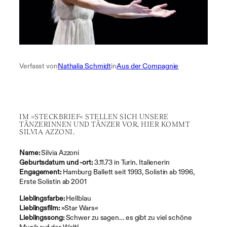
Verfasst von
Nathalia Schmidt
in
Aus der Compagnie
IM »STECKBRIEF« STELLEN SICH UNSERE
TÄNZERINNEN UND TÄNZER VOR, HIER KOMMT
SILVIA AZZONI.
Name:
Silvia Azzoni
Geburtsdatum und -ort:
3.11.73 in Turin. Italienerin
Engagement:
Hamburg Ballett seit 1993, Solistin ab 1996,
Erste Solistin ab 2001
Lieblingsfarbe:
Hellblau
Lieblingsfilm:
»Star Wars«
Lieblingssong:
Schwer zu sagen… es gibt zu viel schöne
Musik auf der Welt!