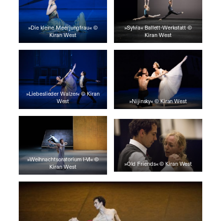
»Die kleine Meerjungfrau« ©
»Sylvia« Ballett-Werkstatt ©
Kiran West
Kiran West
»Liebeslieder Walzer« © Kiran
West
»Nijinsky« © Kiran West
»Weihnachtsoratorium I-VI« ©
»Old Friends« © Kiran West
Kiran West