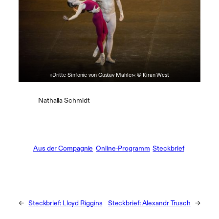
»Dritte Sinfonie von Gustav Mahler« © Kiran West
Nathalia Schmidt
Aus der Compagnie
Online-Programm
Steckbrief
←
Steckbrief: Lloyd Riggins
Steckbrief: Alexandr Trusch
→