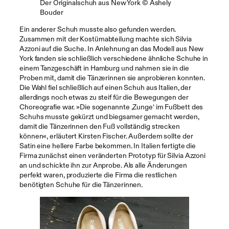
Der Originalschuh aus New York © Ashely
Bouder
Ein anderer Schuh musste also gefunden werden.
Zusammen mit der Kostümabteilung machte sich Silvia
Azzoni auf die Suche. In Anlehnung an das Modell aus New
York fanden sie schließlich verschiedene ähnliche Schuhe in
einem Tanzgeschäft in Hamburg und nahmen sie in die
Proben mit, damit die Tänzerinnen sie anprobieren konnten.
Die Wahl fiel schließlich auf einen Schuh aus Italien, der
allerdings noch etwas zu steif für die Bewegungen der
Choreografie war. »Die sogenannte ‚Zunge‘ im Fußbett des
Schuhs musste gekürzt und biegsamer gemacht werden,
damit die Tänzerinnen den Fuß vollständig strecken
können«, erläutert Kirsten Fischer. Außerdem sollte der
Satin eine hellere Farbe bekommen. In Italien fertigte die
Firma zunächst einen veränderten Prototyp für Silvia Azzoni
an und schickte ihn zur Anprobe. Als alle Änderungen
perfekt waren, produzierte die Firma die restlichen
benötigten Schuhe für die Tänzerinnen.