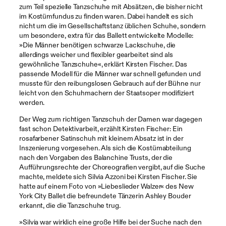
zum Teil spezielle Tanzschuhe mit Absätzen, die bisher nicht
im Kostümfundus zu finden waren. Dabei handelt es sich
nicht um die im Gesellschaftstanz üblichen Schuhe, sondern
um besondere, extra für das Ballett entwickelte Modelle:
»Die Männer benötigen schwarze Lackschuhe, die
allerdings weicher und flexibler gearbeitet sind als
gewöhnliche Tanzschuhe«, erklärt Kirsten Fischer. Das
passende Modell für die Männer war schnell gefunden und
musste für den reibungslosen Gebrauch auf der Bühne nur
leicht von den Schuhmachern der Staatsoper modifiziert
werden.
Der Weg zum richtigen Tanzschuh der Damen war dagegen
fast schon Detektivarbeit, erzählt Kirsten Fischer: Ein
rosafarbener Satinschuh mit kleinem Absatz ist in der
Inszenierung vorgesehen. Als sich die Kostümabteilung
nach den Vorgaben des Balanchine Trusts, der die
Aufführungsrechte der Choreografien vergibt, auf die Suche
machte, meldete sich Silvia Azzoni bei Kirsten Fischer. Sie
hatte auf einem Foto von »Liebeslieder Walzer« des New
York City Ballet die befreundete Tänzerin Ashley Bouder
erkannt, die die Tanzschuhe trug.
»Silvia war wirklich eine große Hilfe bei der Suche nach den