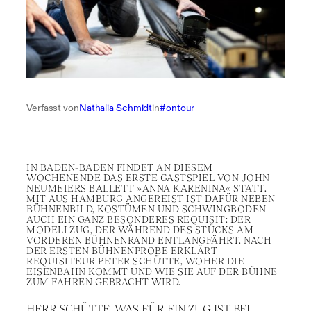
Verfasst von
Nathalia Schmidt
in
#ontour
IN BADEN-BADEN FINDET AN DIESEM
WOCHENENDE DAS ERSTE GASTSPIEL VON JOHN
NEUMEIERS BALLETT »ANNA KARENINA« STATT.
MIT AUS HAMBURG ANGEREIST IST DAFÜR NEBEN
BÜHNENBILD, KOSTÜMEN UND SCHWINGBODEN
AUCH EIN GANZ BESONDERES REQUISIT: DER
MODELLZUG, DER WÄHREND DES STÜCKS AM
VORDEREN BÜHNENRAND ENTLANGFÄHRT. NACH
DER ERSTEN BÜHNENPROBE ERKLÄRT
REQUISITEUR PETER SCHÜTTE, WOHER DIE
EISENBAHN KOMMT UND WIE SIE AUF DER BÜHNE
ZUM FAHREN GEBRACHT WIRD.
HERR SCHÜTTE, WAS FÜR EIN ZUG IST BEI