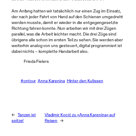
Am Anfang hatten wir tatsächlich nur einen Zug im Einsatz,
der nach jeder Fahrt von Hand auf den Schienen umgedreht
werden musste, damit er wieder in die entgegengesetzte
Richtung fahren konnte. Nun arbeiten wir mit drei Zügen
parallel, was die Arbeit leichter macht. Die drei Züge sind
übrigens alle schon im ersten Teil zu sehen. Sie werden aber
weiterhin analog von uns gesteuert, digital programmiert ist
dabei nichts – komplette Handarbeit also.
Frieda Fielers
#ontour
Anna Karenina
Hinter den Kulissen
←
Tanzen ist
Vladimir Kocić zu »Anna Karenina« auf
spitze!
Reisen
→