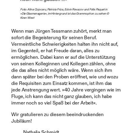
Foto: Alina Cojocaru, Patricia Friza, Edvin Revazov und Félix Paquet in
»Die Glasmenagerie«, im Hintergrund ist das Grammophon zu sehen ©
Kiran West
Wenn man Jürgen Tessmann zuhört, merkt man
sofort die Begeisterung für seinen Beruf.
Vermeintliche Schwierigkeiten halten ihn nicht auf,
im Gegenteil, er hat Freude daran, alles zu
ermöglichen. Dabei kann er auf die Unterstützung
von seinen Kolleginnen und Kollegen zählen, ohne
die das alles nicht möglich wäre. Wenn sich ihm
dann später bei den Proben eröffnet, wie und wozu
die Requisiten zum Einsatz kommen, ist ihm das
jede Anstrengung wert. »40 Jahre vergingen wie im
Fluge, ich kann das nicht ganz glauben, ich habe
immer noch so viel Spaß bei der Arbeit«.
Wir gratulieren zu diesem beeindruckenden
Jubiläum!
Nathalia Schmidt