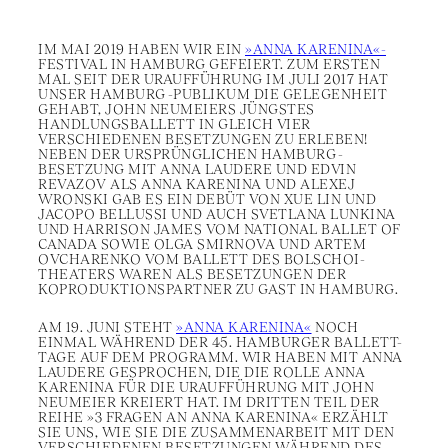
IM MAI 2019 HABEN WIR EIN
»ANNA KARENINA«-
FESTIVAL IN HAMBURG GEFEIERT. ZUM ERSTEN
MAL SEIT DER URAUFFÜHRUNG IM JULI 2017 HAT
UNSER HAMBURG-PUBLIKUM DIE GELEGENHEIT
GEHABT, JOHN NEUMEIERS JÜNGSTES
HANDLUNGSBALLETT IN GLEICH VIER
VERSCHIEDENEN BESETZUNGEN ZU ERLEBEN!
NEBEN DER URSPRÜNGLICHEN HAMBURG-
BESETZUNG MIT ANNA LAUDERE UND EDVIN
REVAZOV ALS ANNA KARENINA UND ALEXEJ
WRONSKI GAB ES EIN DEBÜT VON XUE LIN UND
JACOPO BELLUSSI UND AUCH SVETLANA LUNKINA
UND HARRISON JAMES VOM NATIONAL BALLET OF
CANADA SOWIE OLGA SMIRNOVA UND ARTEM
OVCHARENKO VOM BALLETT DES BOLSCHOI-
THEATERS WAREN ALS BESETZUNGEN DER
KOPRODUKTIONSPARTNER ZU GAST IN HAMBURG.
AM 19. JUNI STEHT
»ANNA KARENINA«
NOCH
EINMAL WÄHREND DER 45. HAMBURGER BALLETT-
TAGE AUF DEM PROGRAMM. WIR HABEN MIT ANNA
LAUDERE GESPROCHEN, DIE DIE ROLLE ANNA
KARENINA FÜR DIE URAUFFÜHRUNG MIT JOHN
NEUMEIER KREIERT HAT. IM DRITTEN TEIL DER
REIHE »3 FRAGEN AN ANNA KARENINA« ERZÄHLT
SIE UNS, WIE SIE DIE ZUSAMMENARBEIT MIT DEN
VERSCHIEDENEN BESETZUNGEN WÄHREND DES