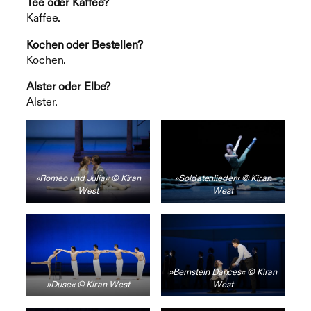
Tee oder Kaffee?
Kaffee.
Kochen oder Bestellen?
Kochen.
Alster oder Elbe?
Alster.
»Romeo und Julia« © Kiran
»Soldatenlieder« © Kiran
West
West
»Bernstein Dances« © Kiran
»Duse« © Kiran West
West