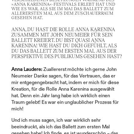
»ANNA KARENINA«-FESTIVALS ERLEBT HAT UND
WIE ES WAR, ALS SIE IM MAI DAS BALLETT ZUM
ALLERERSTEN MAL AUS DEM ZUSCHAUERRAUM
GESEHEN HAT.
ANNA, DU HAST DIE ROLLE ANNA KARENINA
ZUSAMMEN MIT JOHN NEUMEIER FÜR SEIN
BALLETT KREIERT. DU BIST QUASI ANNA
KARENINA! WIE HAST DU DICH GEFÜHLT, ALS
DU DAS BALLETT ZUM ERSTEN MAL AUS DER
PERSPEKTIVE DES PUBLIKUMS GESEHEN HAST?
Anna Laudere:
Zuallererst möchte ich gerne John
Neumeier Danke sagen, für das Vertrauen, das er
mir entgegengebracht hat, indem er mich für diese
Kreation, für die Rolle Anna Karenina ausgewählt
hat. Denn ein Jahr lang habe ich wirklich einen
Traum gelebt! Es war ein unglaublicher Prozess für
mich!
Und ich muss sagen, ich war wirklich sehr
beeindruckt, als ich das Ballett zum ersten Mal
gesehen habe! Ich finde, es ist wunderschön – das